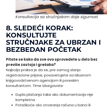
Konsultacija sa stručnjakom daje sigurnost
8. SLEDEĆI KORAK:
KONSULTUJTE
STRUČNJAKE ZA UBRZAN I
BEZBEDAN POČETAK
Pitate se kako da sve ovo sprovedete u delo bez
previše zastoja i grešaka?
Najbolja praksa je da se, pre samog slanja
registracione prijave, posavetujete sa iskusnom
knjigovodstvenom agencijom ili poreskim
konsultantom. Time izbegavate:
Dupla plaćanja taksi ako dokumentacija nije
kompletna.
Poteškoće oko otvaranja računa u banci ili