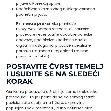
prijave u Poreskoj upravi.
Neočekivane kazne zbog neblagovremeno
podnetih prijava.
Primena u praksi
: Ako planirate
uvoz/izvoz, odmah razmotrite i carinske
procedure i eventualne dodatne poreske
obaveze, tipa akcize. Ukoliko se bavite
digitalnim uslugama, proučite specifične
poreske tretmane u toj oblasti (recimo
porez po odbitku).
POSTAVITE ČVRST TEMELJ
I USUDITE SE NA SLEDEĆI
KORAK
Osnivanje preduzeća u Srbiji nije samo birokratska
procedura – to je i prilika da se od samog starta
pozicionirate ozbiljno na tržištu. Uz pravilno
popunjenu dokumentaciju, jasno definisan plan i