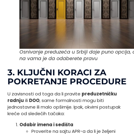
Osnivanje preduzeća u Srbiji daje puno opcija, 
na vama je da odaberete pravu
3. KLJUČNI KORACI ZA
POKRETANJE PROCEDURE
U zavisnosti od toga da li pravite
preduzetničku
radnju
ili
DOO
, same formalnosti mogu biti
jednostavne ili malo opširnije. Ipak, okvirni postupak
kreće od sledećih tačaka:
Odabir imena i sedišta
Proverite na sajtu APR-a da li je željeni