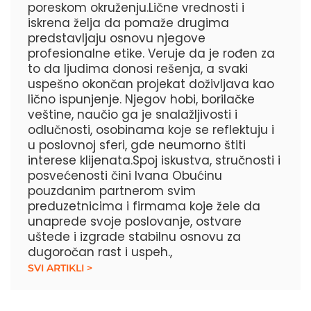
poreskom okruženju.Lične vrednosti i
iskrena želja da pomaže drugima
predstavljaju osnovu njegove
profesionalne etike. Veruje da je rođen za
to da ljudima donosi rešenja, a svaki
uspešno okončan projekat doživljava kao
lično ispunjenje. Njegov hobi, borilačke
veštine, naučio ga je snalažljivosti i
odlučnosti, osobinama koje se reflektuju i
u poslovnoj sferi, gde neumorno štiti
interese klijenata.Spoj iskustva, stručnosti i
posvećenosti čini Ivana Obućinu
pouzdanim partnerom svim
preduzetnicima i firmama koje žele da
unaprede svoje poslovanje, ostvare
uštede i izgrade stabilnu osnovu za
dugoročan rast i uspeh.,
SVI ARTIKLI >