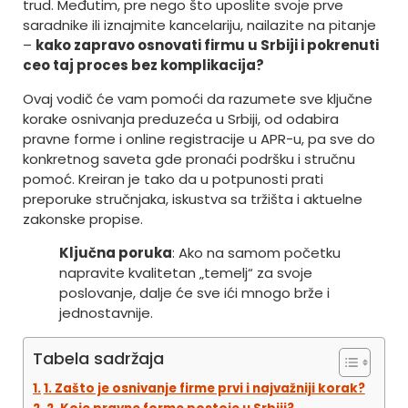
trud. Međutim, pre nego što uposlite svoje prve
saradnike ili iznajmite kancelariju, nailazite na pitanje
–
kako zapravo osnovati firmu u Srbiji i pokrenuti
ceo taj proces bez komplikacija?
Ovaj vodič će vam pomoći da razumete sve ključne
korake osnivanja preduzeća u Srbiji, od odabira
pravne forme i online registracije u APR-u, pa sve do
konkretnog saveta gde pronaći podršku i stručnu
pomoć. Kreiran je tako da u potpunosti prati
preporuke stručnjaka, iskustva sa tržišta i aktuelne
zakonske propise.
Ključna poruka
: Ako na samom početku
napravite kvalitetan „temelj“ za svoje
poslovanje, dalje će sve ići mnogo brže i
jednostavnije.
Tabela sadržaja
1. Zašto je osnivanje firme prvi i najvažniji korak?