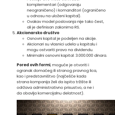
komplementari (odgovaraju
neograničeno) i komanditori (ograničeno
u odnosu na uloženi kapital).
Ovakav model poslovanja nije tako čest,
ali je definisan zakonima RS.
Akcionarsko društvo
Osnovni kapital je podeljen na akcije.
Akcionari su vlasnici udela u kapitalu i
mogu ostvariti pravo na dividendu.
Minimalni osnovni kapital: 3.000.000 dinara.
Pored ovih formi
, moguće je otvoriti i
ogranak domaćeg ili stranog pravnog lica,
kao i predstavništvo (najčešće kada
strana kompanija želi da ispita tržište ili
održava administrativno prisustvo, a ne i
da obavlja komercijalnu delatnost).