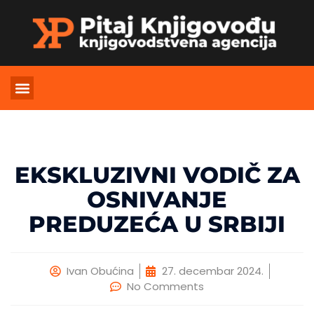
OTVARANJE FIRME
ŠIFRE DELATNOSTI
EKSKLUZIVNI VODIČ ZA
OSNIVANJE
PREDUZEĆA U SRBIJI
Ivan Obućina
27. decembar 2024.
No Comments