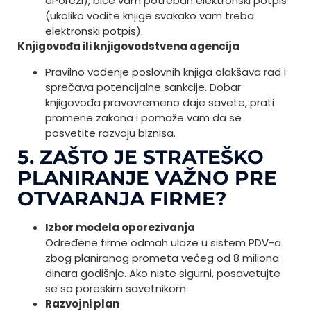
ePorezi), biće vam potreban elektronski potpis
(ukoliko vodite knjige svakako vam treba
elektronski potpis).
Knjigovođa ili knjigovodstvena agencija
Pravilno vođenje poslovnih knjiga olakšava rad i
sprečava potencijalne sankcije. Dobar
knjigovođa pravovremeno daje savete, prati
promene zakona i pomaže vam da se
posvetite razvoju biznisa.
5. ZAŠTO JE STRATEŠKO
PLANIRANJE VAŽNO PRE
OTVARANJA FIRME?
Izbor modela oporezivanja
Određene firme odmah ulaze u sistem PDV-a
zbog planiranog prometa većeg od 8 miliona
dinara godišnje. Ako niste sigurni, posavetujte
se sa poreskim savetnikom.
Razvojni plan