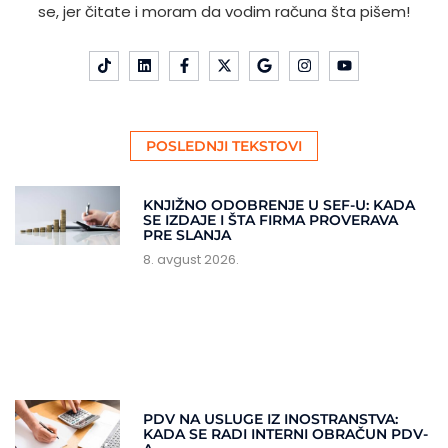
se, jer čitate i moram da vodim računa šta pišem!
POSLEDNJI TEKSTOVI
KNJIŽNO ODOBRENJE U SEF-U: KADA
SE IZDAJE I ŠTA FIRMA PROVERAVA
PRE SLANJA
8. avgust 2026.
PDV NA USLUGE IZ INOSTRANSTVA:
KADA SE RADI INTERNI OBRAČUN PDV-