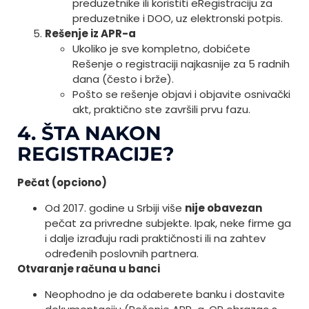
preduzetnike ili koristiti eRegistraciju za
preduzetnike i DOO, uz elektronski potpis.
Rešenje iz APR-a
Ukoliko je sve kompletno, dobićete
Rešenje o registraciji najkasnije za 5 radnih
dana (često i brže).
Pošto se rešenje objavi i objavite osnivački
akt, praktično ste završili prvu fazu.
4. ŠTA NAKON
REGISTRACIJE?
Pečat (opciono)
Od 2017. godine u Srbiji više
nije obavezan
pečat za privredne subjekte. Ipak, neke firme ga
i dalje izrađuju radi praktičnosti ili na zahtev
određenih poslovnih partnera.
Otvaranje računa u banci
Neophodno je da odaberete banku i dostavite