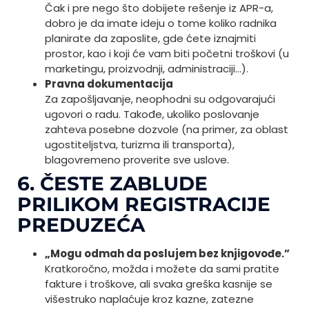
Čak i pre nego što dobijete rešenje iz APR-a,
dobro je da imate ideju o tome koliko radnika
planirate da zaposlite, gde ćete iznajmiti
prostor, kao i koji će vam biti početni troškovi (u
marketingu, proizvodnji, administraciji…).
Pravna dokumentacija
Za zapošljavanje, neophodni su odgovarajući
ugovori o radu. Takođe, ukoliko poslovanje
zahtevа posebne dozvole (na primer, za oblast
ugostiteljstva, turizma ili transporta),
blagovremeno proverite sve uslove.
6. ČESTE ZABLUDE
PRILIKOM REGISTRACIJE
PREDUZEĆA
„Mogu odmah da poslujem bez knjigovođe.”
Kratkoročno, možda i možete da sami pratite
fakture i troškove, ali svaka greška kasnije se
višestruko naplaćuje kroz kazne, zatezne