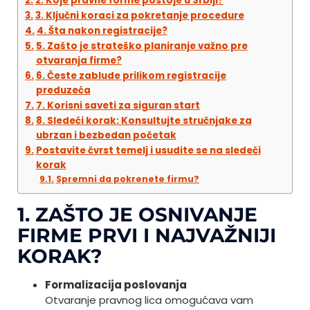
2. Koje pravne forme postoje u Srbiji?
3. Ključni koraci za pokretanje procedure
4. Šta nakon registracije?
5. Zašto je strateško planiranje važno pre
otvaranja firme?
6. Česte zablude prilikom registracije
preduzeća
7. Korisni saveti za siguran start
8. Sledeći korak: Konsultujte stručnjake za
ubrzan i bezbedan početak
Postavite čvrst temelj i usudite se na sledeći
korak
Spremni da pokrenete firmu?
1. ZAŠTO JE OSNIVANJE
FIRME PRVI I NAJVAŽNIJI
KORAK?
Formalizacija poslovanja
Otvaranje pravnog lica omogućava vam