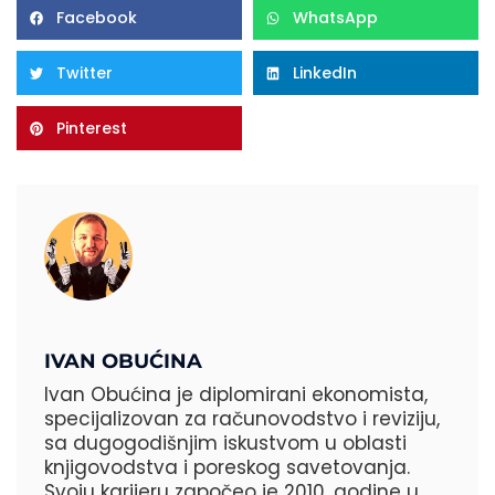
Facebook
WhatsApp
Twitter
LinkedIn
Pinterest
IVAN OBUĆINA
Ivan Obućina je diplomirani ekonomista,
specijalizovan za računovodstvo i reviziju,
sa dugogodišnjim iskustvom u oblasti
knjigovodstva i poreskog savetovanja.
Svoju karijeru započeo je 2010. godine u