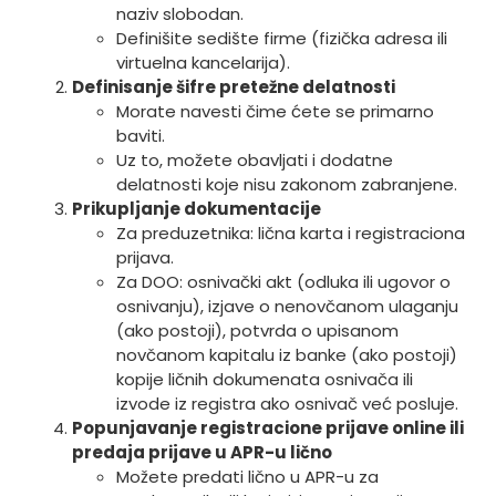
naziv slobodan.
Definišite sedište firme (fizička adresa ili
virtuelna kancelarija).
Definisanje šifre pretežne delatnosti
Morate navesti čime ćete se primarno
baviti.
Uz to, možete obavljati i dodatne
delatnosti koje nisu zakonom zabranjene.
Prikupljanje dokumentacije
Za preduzetnika: lična karta i registraciona
prijava.
Za DOO: osnivački akt (odluka ili ugovor o
osnivanju), izjave o nenovčanom ulaganju
(ako postoji), potvrda o upisanom
novčanom kapitalu iz banke (ako postoji)
kopije ličnih dokumenata osnivača ili
izvode iz registra ako osnivač već posluje.
Popunjavanje registracione prijave online ili
predaja prijave u APR-u lično
Možete predati lično u APR-u za