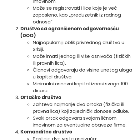
imovinom.
Može se registrovati i lice koje je već
zaposleno, kao „preduzetnik iz radnog
odnosa“.
Društvo sa ograničenom odgovornošću
(DOO)
Najpopularniji oblik privrednog društva u
Srbiji.
Može imati jednog ili više osnivača (fizičkih
ili pravnih lica).
Članovi odgovaraju do visine unetog uloga
u kapital društva.
Minimalni osnovni kapital iznosi svega 100
dinara.
Ortačko društvo
Zahteva najmanje dva ortaka (fizička ili
pravna lica) koji zajednički donose odluke.
Svaki ortak odgovara svojom ličnom
imovinom za eventualne obaveze firme.
Komanditno društvo
Postoje dve vrste osnivača: