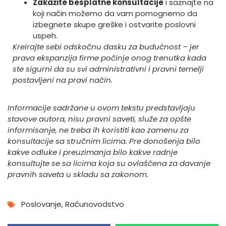
Zakažite besplatne konsultacije
i saznajte na
koji način možemo da vam pomognemo da
izbegnete skupe greške i ostvarite poslovni
uspeh.
Kreirajte sebi odskočnu dasku za budućnost – jer
prava ekspanzija firme počinje onog trenutka kada
ste sigurni da su svi administrativni i pravni temelji
postavljeni na pravi način.
Informacije sadržane u ovom tekstu predstavljaju
stavove autora, nisu pravni saveti, služe za opšte
informisanje, ne treba ih koristiti kao zamenu za
konsultacije sa stručnim licima. Pre donošenja bilo
kakve odluke i preuzimanja bilo kakve radnje
konsultujte se sa licima koja su ovlašćena za davanje
pravnih saveta u skladu sa zakonom.
Poslovanje
,
Računovodstvo