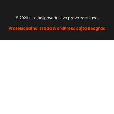
© 2026 Pitaj knjigovođu. Sva prava zadržana.
Profesionalna Izrada WordPress sajta Beograd