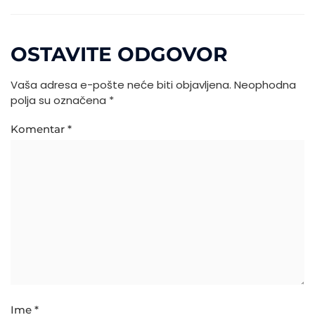
OSTAVITE ODGOVOR
Vaša adresa e-pošte neće biti objavljena.
Neophodna
polja su označena
*
Komentar
*
Ime
*