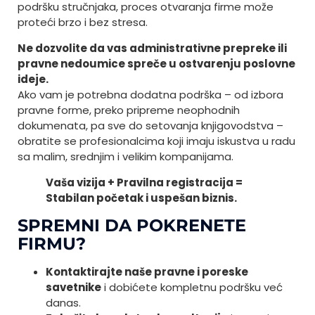
podršku stručnjaka, proces otvaranja firme može
proteći brzo i bez stresa.
Ne dozvolite da vas administrativne prepreke ili
pravne nedoumice spreče u ostvarenju poslovne
ideje.
Ako vam je potrebna dodatna podrška – od izbora
pravne forme, preko pripreme neophodnih
dokumenata, pa sve do setovanja knjigovodstva –
obratite se profesionalcima koji imaju iskustva u radu
sa malim, srednjim i velikim kompanijama.
Vaša vizija + Pravilna registracija =
Stabilan početak i uspešan biznis.
SPREMNI DA POKRENETE
FIRMU?
Kontaktirajte naše pravne i poreske
savetnike
i dobićete kompletnu podršku već
danas.