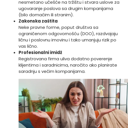
nesmetano učešće na tržištu i stvara uslove za
ugovaranje poslova sa drugim kompanijama
(bilo domaćim ili stranim).
Zakonska zaštita
Neke pravne forme, poput društva sa
ograničenom odgovornošću (DOO), razdvajaju
ličnu i poslovnu imovinu i tako umanjuju rizik po
vas lično.
Profesionalni imidž
Registrovana firma uliva dodatno poverenje
klijentima i saradnicima, naročito ako planirate
saradnju s većim kompanijama.