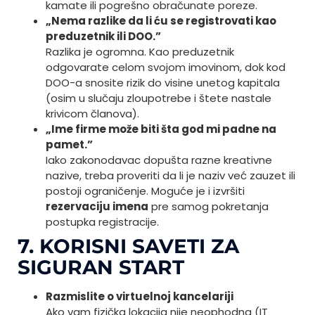
kamate ili pogrešno obračunate poreze.
„Nema razlike da li ću se registrovati kao
preduzetnik ili DOO.”
Razlika je ogromna. Kao preduzetnik
odgovarate celom svojom imovinom, dok kod
DOO-a snosite rizik do visine unetog kapitala
(osim u slučaju zloupotrebe i štete nastale
krivicom članova).
„Ime firme može biti šta god mi padne na
pamet.”
Iako zakonodavac dopušta razne kreativne
nazive, treba proveriti da li je naziv već zauzet ili
postoji ograničenje. Moguće je i izvršiti
rezervaciju imena
pre samog pokretanja
postupka registracije.
7. KORISNI SAVETI ZA
SIGURAN START
Razmislite o virtuelnoj kancelariji
Ako vam fizička lokacija nije neophodna (IT