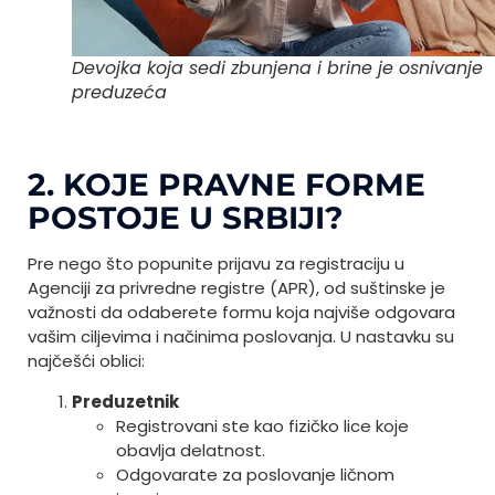
Devojka koja sedi zbunjena i brine je osnivanje
preduzeća
2. KOJE PRAVNE FORME
POSTOJE U SRBIJI?
Pre nego što popunite prijavu za registraciju u
Agenciji za privredne registre (APR), od suštinske je
važnosti da odaberete formu koja najviše odgovara
vašim ciljevima i načinima poslovanja. U nastavku su
najčešći oblici:
Preduzetnik
Registrovani ste kao fizičko lice koje
obavlja delatnost.
Odgovarate za poslovanje ličnom