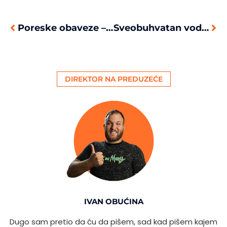
Poreske obaveze – Kako da upravljanje njima i pretvorite u prednost za vašu firmu
Sveobuhvatan vodič kroz nove izmene Zakona o poreskom postupku i poreskoj administraciji
DIREKTOR NA PREDUZEĆE
IVAN OBUĆINA
Dugo sam pretio da ću da pišem, sad kad pišem kajem