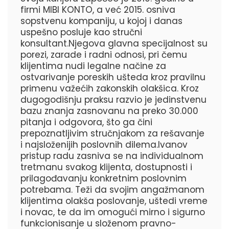
firmi MIBI KONTO, a već 2015. osniva
sopstvenu kompaniju, u kojoj i danas
uspešno posluje kao stručni
konsultant.Njegova glavna specijalnost su
porezi, zarade i radni odnosi, pri čemu
klijentima nudi legalne načine za
ostvarivanje poreskih ušteda kroz pravilnu
primenu važećih zakonskih olakšica. Kroz
dugogodišnju praksu razvio je jedinstvenu
bazu znanja zasnovanu na preko 30.000
pitanja i odgovora, što ga čini
prepoznatljivim stručnjakom za rešavanje
i najsloženijih poslovnih dilema.Ivanov
pristup radu zasniva se na individualnom
tretmanu svakog klijenta, dostupnosti i
prilagođavanju konkretnim poslovnim
potrebama. Teži da svojim angažmanom
klijentima olakša poslovanje, uštedi vreme
i novac, te da im omogući mirno i sigurno
funkcionisanje u složenom pravno-