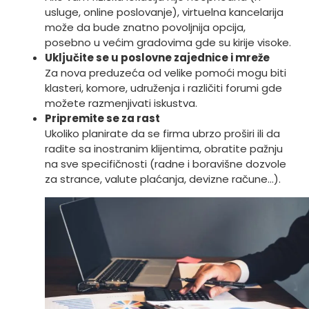
usluge, online poslovanje), virtuelna kancelarija
može da bude znatno povoljnija opcija,
posebno u većim gradovima gde su kirije visoke.
Uključite se u poslovne zajednice i mreže
Za nova preduzeća od velike pomoći mogu biti
klasteri, komore, udruženja i različiti forumi gde
možete razmenjivati iskustva.
Pripremite se za rast
Ukoliko planirate da se firma ubrzo proširi ili da
radite sa inostranim klijentima, obratite pažnju
na sve specifičnosti (radne i boravišne dozvole
za strance, valute plaćanja, devizne račune…).