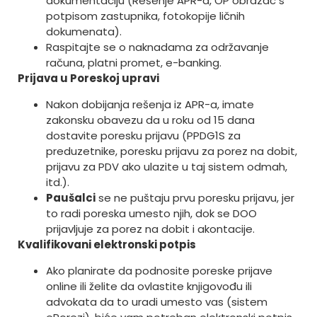
dokumentaciju (Rešenje APR-a, OP obrazac s
potpisom zastupnika, fotokopije ličnih
dokumenata).
Raspitajte se o naknadama za održavanje
računa, platni promet, e-banking.
Prijava u Poreskoj upravi
Nakon dobijanja rešenja iz APR-a, imate
zakonsku obavezu da u roku od 15 dana
dostavite poresku prijavu (PPDG1S za
preduzetnike, poresku prijavu za porez na dobit,
prijavu za PDV ako ulazite u taj sistem odmah,
itd.).
Paušalci
se ne puštaju prvu poresku prijavu, jer
to radi poreska umesto njih, dok se DOO
prijavljuje za porez na dobit i akontacije.
Kvalifikovani elektronski potpis
Ako planirate da podnosite poreske prijave
online ili želite da ovlastite knjigovođu ili
advokata da to uradi umesto vas (sistem