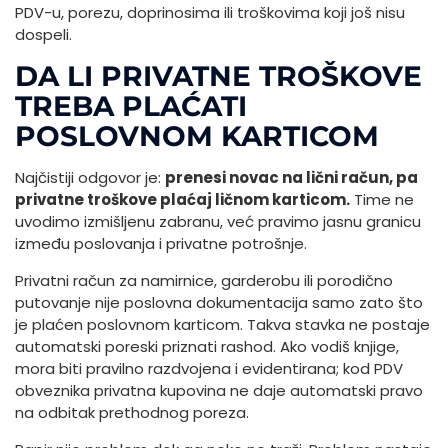
PDV-u, porezu, doprinosima ili troškovima koji još nisu
dospeli.
DA LI PRIVATNE TROŠKOVE
TREBA PLAĆATI
POSLOVNOM KARTICOM
Najčistiji odgovor je:
prenesi novac na lični račun, pa
privatne troškove plaćaj ličnom karticom.
Time ne
uvodimo izmišljenu zabranu, već pravimo jasnu granicu
između poslovanja i privatne potrošnje.
Privatni račun za namirnice, garderobu ili porodično
putovanje nije poslovna dokumentacija samo zato što
je plaćen poslovnom karticom. Takva stavka ne postaje
automatski poreski priznati rashod. Ako vodiš knjige,
mora biti pravilno razdvojena i evidentirana; kod PDV
obveznika privatna kupovina ne daje automatski pravo
na odbitak prethodnog poreza.