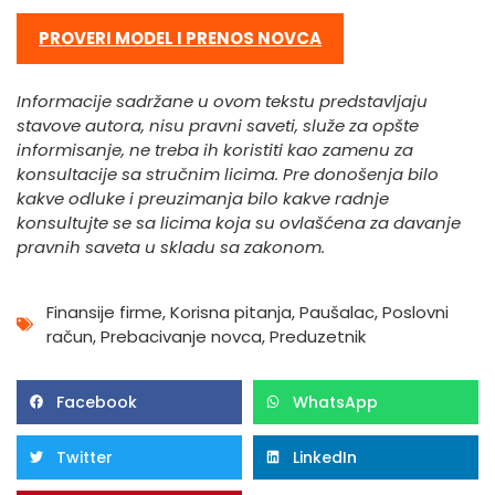
PROVERI MODEL I PRENOS NOVCA
Informacije sadržane u ovom tekstu predstavljaju
stavove autora, nisu pravni saveti, služe za opšte
informisanje, ne treba ih koristiti kao zamenu za
konsultacije sa stručnim licima. Pre donošenja bilo
kakve odluke i preuzimanja bilo kakve radnje
konsultujte se sa licima koja su ovlašćena za davanje
pravnih saveta u skladu sa zakonom.
Finansije firme
,
Korisna pitanja
,
Paušalac
,
Poslovni
račun
,
Prebacivanje novca
,
Preduzetnik
Facebook
WhatsApp
Twitter
LinkedIn