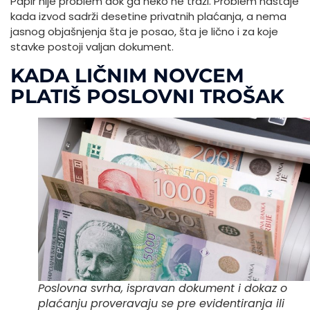
Papir nije problem dok ga neko ne traži. Problem nastaje
kada izvod sadrži desetine privatnih plaćanja, a nema
jasnog objašnjenja šta je posao, šta je lično i za koje
stavke postoji valjan dokument.
KADA LIČNIM NOVCEM
PLATIŠ POSLOVNI TROŠAK
Poslovna svrha, ispravan dokument i dokaz o
plaćanju proveravaju se pre evidentiranja ili