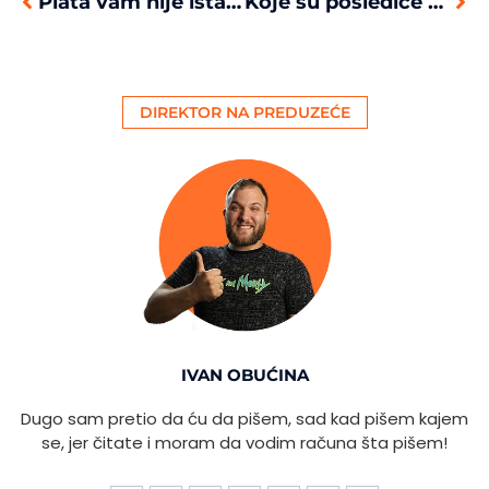
Plata vam nije ista svaki mesec? Evo zašto!
Koje su posledice ako ne platite porez ili kasnite s uplatom?
DIREKTOR NA PREDUZEĆE
IVAN OBUĆINA
Dugo sam pretio da ću da pišem, sad kad pišem kajem
se, jer čitate i moram da vodim računa šta pišem!