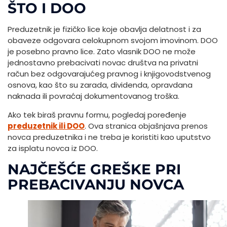
ŠTO I DOO
Preduzetnik je fizičko lice koje obavlja delatnost i za
obaveze odgovara celokupnom svojom imovinom. DOO
je posebno pravno lice. Zato vlasnik DOO ne može
jednostavno prebacivati novac društva na privatni
račun bez odgovarajućeg pravnog i knjigovodstvenog
osnova, kao što su zarada, dividenda, opravdana
naknada ili povraćaj dokumentovanog troška.
Ako tek biraš pravnu formu, pogledaj poređenje
preduzetnik ili DOO
. Ova stranica objašnjava prenos
novca preduzetnika i ne treba je koristiti kao uputstvo
za isplatu novca iz DOO.
NAJČEŠĆE GREŠKE PRI
PREBACIVANJU NOVCA