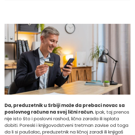
Da, preduzetnik u Srbiji može da prebaci novac sa
poslovnog računa na svoj lični račun.
Ipak, taj prenos
nije isto što i poslovni rashod, lična zarada ili isplata
dobiti. Poreski i knjigovodstveni tretman zavise od toga
da li si paušalac, preduzetnik na ličnoj zaradi ili knjigaš