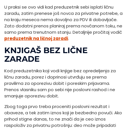
U praksi se ovo vidi kad preduzetnik sebi isplati ličnu
zaradu, zatim prenese još novca za privatne potrebe, a
na kraju meseca nema dovoljno za PDV ili dobavljače.
Zato dodatni prenos planiraj prema novčanom toku, ne
samo prema trenutnom stanju. Detaljnije pročitaj vodič
preduzetnik na ličnoj zaradi
.
KNJIGAŠ BEZ LIČNE
ZARADE
Kod preduzetnika koji vodi knjige bez opredeljenja za
ličnu zaradu, porez i doprinosi utvrđuju se prema
pravilima za oporezivu dobit i poreskim prijavama.
Prenos vlasniku sam po sebi nije poslovni rashod i ne
smanjuje oporezivu dobit.
Zbog toga prvo treba proceniti poslovni rezultat i
obaveze, a tek zatim iznos koji je bezbedno povući. Ako
prihod stigne danas, to ne znači da je ceo iznos
raspoloživ za privatnu potrošnju: deo može pripadati