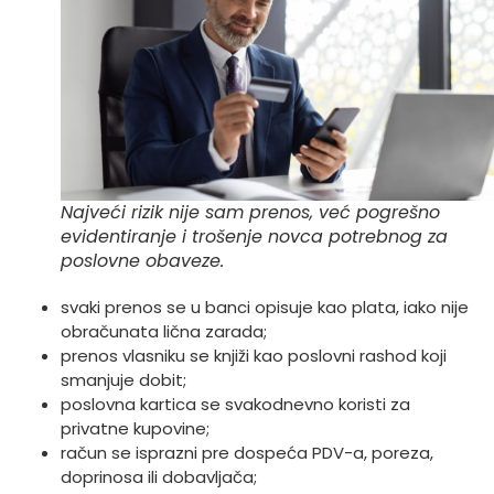
Najveći rizik nije sam prenos, već pogrešno
evidentiranje i trošenje novca potrebnog za
poslovne obaveze.
svaki prenos se u banci opisuje kao plata, iako nije
obračunata lična zarada;
prenos vlasniku se knjiži kao poslovni rashod koji
smanjuje dobit;
poslovna kartica se svakodnevno koristi za
privatne kupovine;
račun se isprazni pre dospeća PDV-a, poreza,
doprinosa ili dobavljača;