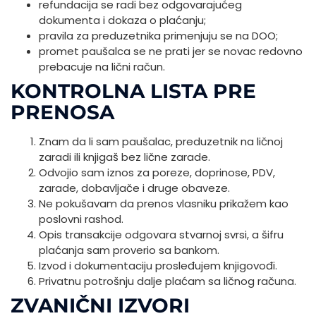
refundacija se radi bez odgovarajućeg
dokumenta i dokaza o plaćanju;
pravila za preduzetnika primenjuju se na DOO;
promet paušalca se ne prati jer se novac redovno
prebacuje na lični račun.
KONTROLNA LISTA PRE
PRENOSA
Znam da li sam paušalac, preduzetnik na ličnoj
zaradi ili knjigaš bez lične zarade.
Odvojio sam iznos za poreze, doprinose, PDV,
zarade, dobavljače i druge obaveze.
Ne pokušavam da prenos vlasniku prikažem kao
poslovni rashod.
Opis transakcije odgovara stvarnoj svrsi, a šifru
plaćanja sam proverio sa bankom.
Izvod i dokumentaciju prosleđujem knjigovođi.
Privatnu potrošnju dalje plaćam sa ličnog računa.
ZVANIČNI IZVORI