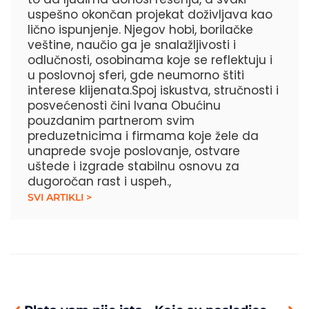
uspešno okončan projekat doživljava kao
lično ispunjenje. Njegov hobi, borilačke
veštine, naučio ga je snalažljivosti i
odlučnosti, osobinama koje se reflektuju i
u poslovnoj sferi, gde neumorno štiti
interese klijenata.Spoj iskustva, stručnosti i
posvećenosti čini Ivana Obućinu
pouzdanim partnerom svim
preduzetnicima i firmama koje žele da
unaprede svoje poslovanje, ostvare
uštede i izgrade stabilnu osnovu za
dugoročan rast i uspeh.,
SVI ARTIKLI >