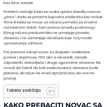
bez lične zarade.
Problem nastaje kada se svaka uplata vlasniku nazove
„plata”, kada se privatna kupovina evidentira kao trošak
firme ili kada se novac sa računa pomeša sa stvarno
ostvarenom dobiti. Sam prenos između poslovnog i
ličnog računa preduzetnika ne umanjuje poresku
obavezu i ne zamenjuje obračune koje tvoj model
oporezivanja zahteva.
Pre prenosa odvoji novac za dospele i očekivane
poreze i doprinose, PDV ako si obveznik, zarade
zaposlenih, dobavljače i druge ugovorene obaveze. Ne
moraš da čekaš da baš svaka buduća obaveza bude
plaćena, ali račun ne smeš isprazniti kao da ona ne
postoji.
Tabela sadržaja
KAKO PREBACITI NOVAC SA