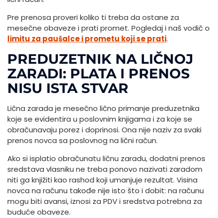
Pre prenosa proveri koliko ti treba da ostane za
mesečne obaveze i prati promet. Pogledaj i naš vodič o
limitu za paušalce i prometu koji se prati
.
PREDUZETNIK NA LIČNOJ
ZARADI: PLATA I PRENOS
NISU ISTA STVAR
Lična zarada je mesečno lično primanje preduzetnika
koje se evidentira u poslovnim knjigama i za koje se
obračunavaju porez i doprinosi. Ona nije naziv za svaki
prenos novca sa poslovnog na lični račun.
Ako si isplatio obračunatu ličnu zaradu, dodatni prenos
sredstava vlasniku ne treba ponovo nazivati zaradom
niti ga knjižiti kao rashod koji umanjuje rezultat. Visina
novca na računu takođe nije isto što i dobit: na računu
mogu biti avansi, iznosi za PDV i sredstva potrebna za
buduće obaveze.