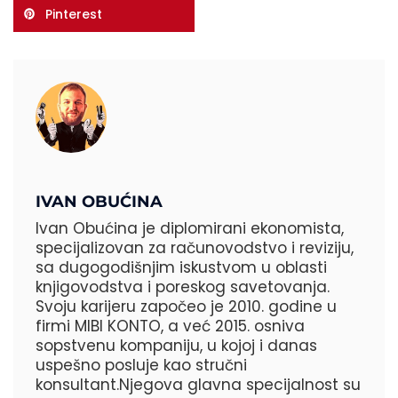
Pinterest
IVAN OBUĆINA
Ivan Obućina je diplomirani ekonomista,
specijalizovan za računovodstvo i reviziju,
sa dugogodišnjim iskustvom u oblasti
knjigovodstva i poreskog savetovanja.
Svoju karijeru započeo je 2010. godine u
firmi MIBI KONTO, a već 2015. osniva
sopstvenu kompaniju, u kojoj i danas
uspešno posluje kao stručni
konsultant.Njegova glavna specijalnost su