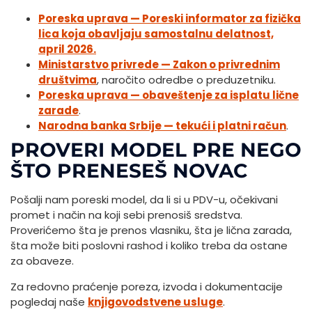
Poreska uprava — Poreski informator za fizička
lica koja obavljaju samostalnu delatnost,
april 2026.
Ministarstvo privrede — Zakon o privrednim
društvima
, naročito odredbe o preduzetniku.
Poreska uprava — obaveštenje za isplatu lične
zarade
.
Narodna banka Srbije — tekući i platni račun
.
PROVERI MODEL PRE NEGO
ŠTO PRENESEŠ NOVAC
Pošalji nam poreski model, da li si u PDV-u, očekivani
promet i način na koji sebi prenosiš sredstva.
Proverićemo šta je prenos vlasniku, šta je lična zarada,
šta može biti poslovni rashod i koliko treba da ostane
za obaveze.
Za redovno praćenje poreza, izvoda i dokumentacije
pogledaj naše
knjigovodstvene usluge
.