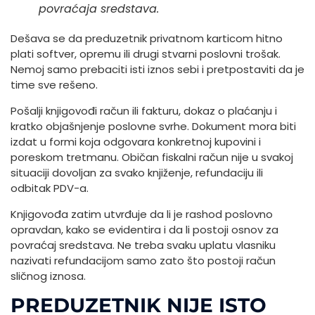
povraćaja sredstava.
Dešava se da preduzetnik privatnom karticom hitno
plati softver, opremu ili drugi stvarni poslovni trošak.
Nemoj samo prebaciti isti iznos sebi i pretpostaviti da je
time sve rešeno.
Pošalji knjigovođi račun ili fakturu, dokaz o plaćanju i
kratko objašnjenje poslovne svrhe. Dokument mora biti
izdat u formi koja odgovara konkretnoj kupovini i
poreskom tretmanu. Običan fiskalni račun nije u svakoj
situaciji dovoljan za svako knjiženje, refundaciju ili
odbitak PDV-a.
Knjigovođa zatim utvrđuje da li je rashod poslovno
opravdan, kako se evidentira i da li postoji osnov za
povraćaj sredstava. Ne treba svaku uplatu vlasniku
nazivati refundacijom samo zato što postoji račun
sličnog iznosa.
PREDUZETNIK NIJE ISTO