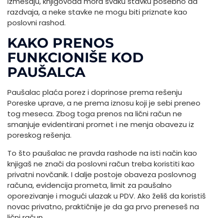
izmešaju, knjigovođa mora svaku stavku posebno da
razdvaja, a neke stavke ne mogu biti priznate kao
poslovni rashod.
KAKO PRENOS
FUNKCIONIŠE KOD
PAUŠALCA
Paušalac plaća porez i doprinose prema rešenju
Poreske uprave, a ne prema iznosu koji je sebi preneo
tog meseca. Zbog toga prenos na lični račun ne
smanjuje evidentirani promet i ne menja obavezu iz
poreskog rešenja.
To što paušalac ne pravda rashode na isti način kao
knjigaš ne znači da poslovni račun treba koristiti kao
privatni novčanik. I dalje postoje obaveza poslovnog
računa, evidencija prometa, limit za paušalno
oporezivanje i mogući ulazak u PDV. Ako želiš da koristiš
novac privatno, praktičnije je da ga prvo preneseš na
lični račun.