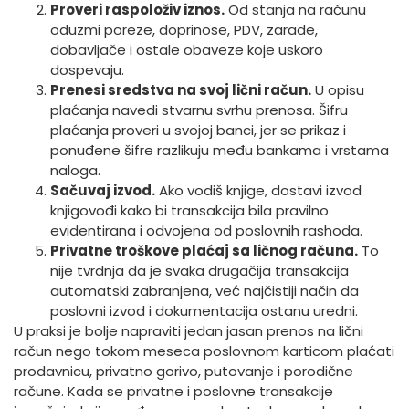
Proveri raspoloživ iznos.
Od stanja na računu
oduzmi poreze, doprinose, PDV, zarade,
dobavljače i ostale obaveze koje uskoro
dospevaju.
Prenesi sredstva na svoj lični račun.
U opisu
plaćanja navedi stvarnu svrhu prenosa. Šifru
plaćanja proveri u svojoj banci, jer se prikaz i
ponuđene šifre razlikuju među bankama i vrstama
naloga.
Sačuvaj izvod.
Ako vodiš knjige, dostavi izvod
knjigovođi kako bi transakcija bila pravilno
evidentirana i odvojena od poslovnih rashoda.
Privatne troškove plaćaj sa ličnog računa.
To
nije tvrdnja da je svaka drugačija transakcija
automatski zabranjena, već najčistiji način da
poslovni izvod i dokumentacija ostanu uredni.
U praksi je bolje napraviti jedan jasan prenos na lični
račun nego tokom meseca poslovnom karticom plaćati
prodavnicu, privatno gorivo, putovanje i porodične
račune. Kada se privatne i poslovne transakcije