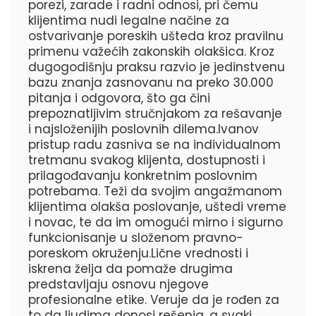
porezi, zarade i radni odnosi, pri čemu
klijentima nudi legalne načine za
ostvarivanje poreskih ušteda kroz pravilnu
primenu važećih zakonskih olakšica. Kroz
dugogodišnju praksu razvio je jedinstvenu
bazu znanja zasnovanu na preko 30.000
pitanja i odgovora, što ga čini
prepoznatljivim stručnjakom za rešavanje
i najsloženijih poslovnih dilema.Ivanov
pristup radu zasniva se na individualnom
tretmanu svakog klijenta, dostupnosti i
prilagođavanju konkretnim poslovnim
potrebama. Teži da svojim angažmanom
klijentima olakša poslovanje, uštedi vreme
i novac, te da im omogući mirno i sigurno
funkcionisanje u složenom pravno-
poreskom okruženju.Lične vrednosti i
iskrena želja da pomaže drugima
predstavljaju osnovu njegove
profesionalne etike. Veruje da je rođen za
to da ljudima donosi rešenja, a svaki