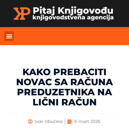
OTVARANJE FIRME
ŠIFRE DELATNOSTI
KAKO PREBACITI
NOVAC SA RAČUNA
PREDUZETNIKA NA
LIČNI RAČUN
Ivan Obućina
9. mart 2026.